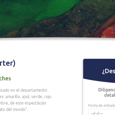
rter)
¿Des
oches
Diligenc
 ubicado en el departamento
detal
s: amarillo, azul, verde, rojo
mbre, de este espectáculo
Fecha de entrad
nito del mundo”.