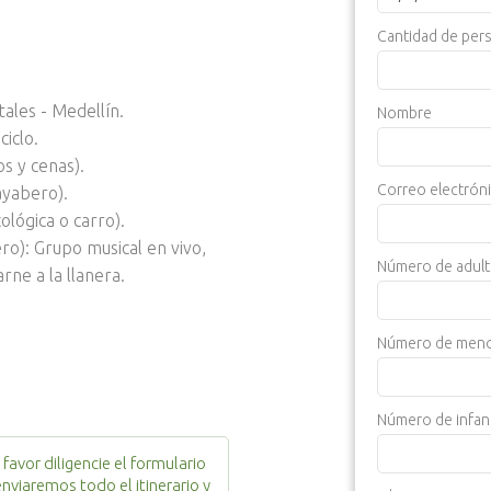
Cantidad de per
tales - Medellín.
Nombre
ciclo.
s y cenas).
Correo electrón
ayabero).
lógica o carro).
ro): Grupo musical en vivo,
Número de adult
rne a la llanera.
Número de menor
Número de infan
favor diligencie el formulario
enviaremos todo el itinerario y