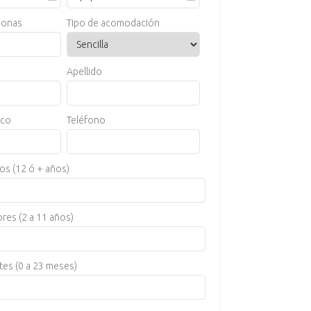
sonas
Tipo de acomodación
Apellido
ico
Teléfono
os (12 ó + años)
es (2 a 11 años)
tes (0 a 23 meses)